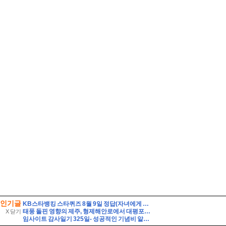
인기글
KB스타뱅킹 스타퀴즈 8월 9일 정답(자녀에게 증여 후 납부할 세액이 없더라도 가급적이면 신고를 해두는 것이 좋다)
태풍 돌핀 영향의 제주, 형제해안로에서 대평포구까지 거센 파도를 만나다.
X 닫기
임사이트 감사일기 325일- 성공적인 기념비 알바, 시계줄 줄이기