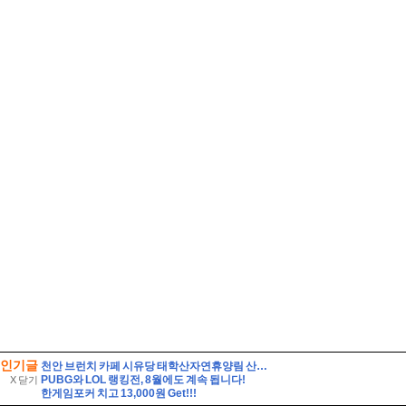
인기글
천안 브런치 카페 시유당 태학산자연휴양림 산책과 함께 천안 데이트 코스로 완벽한 브런치맛집
PUBG와 LOL 랭킹전, 8월에도 계속 됩니다!
X 닫기
한게임포커 치고 13,000원 Get!!!