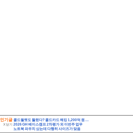
인기글
콜드월렛도 뚫렸다? 콜드카드 해킹 1,200억 원 피해와 안전한 대응법
2026 GH 베이스캠프 2차평가 외 이번주 업무
X 닫기
노트북 파우치 샀는데 다행히 사이즈가 맞음