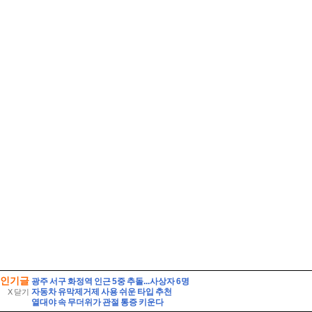
인기글
광주 서구 화정역 인근 5중 추돌...사상자 6명
자동차 유막제거제 사용 쉬운 타입 추천
X 닫기
열대야 속 무더위가 관절 통증 키운다