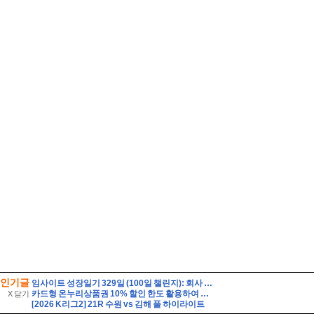
인기글
임사이트 성장일기 329일 (100일 챌린지): 회사 서류 뭉치 잃어버림
카드형 온누리상품권 10% 할인 한도 활용하여 여름철 장보기 식비 아끼는 법
X 닫기
[2026 K리그2] 21R 수원 vs 김해 풀 하이라이트