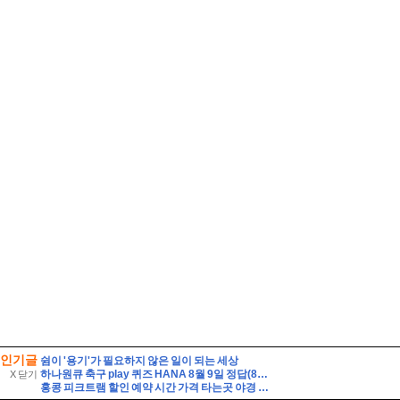
인기글
쉼이 '용기'가 필요하지 않은 일이 되는 세상
하나원큐 축구 play 퀴즈 HANA 8월 9일 정답(8월 8일(토), K리그1, 2 소속 14팀이 펼친 경기는 총 몇 경기일까요?)
X 닫기
홍콩 피크트램 할인 예약 시간 가격 타는곳 야경 자리 꿀팁