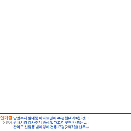
인기글
남양주시 별내동 아파트경매 46평형(4억8천) 샛별초등학교인근 별내남광하우스토리 14층 유찰1회 남양주별내남광하우스토리아파트 부동산경매 매매
위내시경 검사주기 증상 없다고 미루면 안 되는 이유
X 닫기
관악구 신림동 빌라경매 전용17평(2억7천) 난우초등학교인근 성진리치빌 2층 다세대주택 유찰1회 관악구신림동빌라 부동산경매 매매