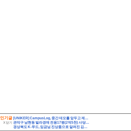
인기글
[UNIKER] CampusLog, 중간 데모를 앞두고 제품을 다듬고 실제 크루들 앞에서 시연하다
관악구 남현동 빌라경매 전용17평(2억5천) 사당초등학교인근 1층 구축 다세대빌라 유찰1회 관악구남현동빌라 법원경매 매매
X 닫기
경상북도 K-푸드, 임금님 진상품으로 알려진 김천 지례흑돼지를 소개합니다