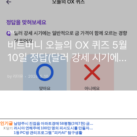
인기글
남양주시 진접읍 아파트경매 58평형(3억7천) 금곡리 해밀초등학교인근 신영지웰 10층 유찰2회 급매시세 남양주진접신영지웰아파트 부동산경매 매매
러시아 연해주에 100만 명의 피서도시를 만들자는 제안
X 닫기
1등 PC방 관리프로그램 "피카AI" 탐구생활