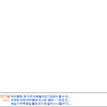
인기글
허리통증, 왜 자꾸 반복될까요? 집에서 할 수 있는 관리법과 지압법 총정리 by 상봉역안마원 편백힐링안마원
무면허 만취 역주행에 여고생 '중태'…"운전 안 했다" 거짓말 뒤집은 CCTV 입수
X 닫기
제습기 하루종일 틀면 전기세 얼마나 나올까? 24시간 사용 전기요금 계산법 7가지