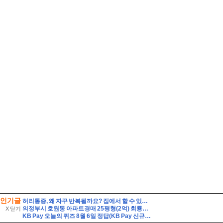
인기글
허리통증, 왜 자꾸 반복될까요? 집에서 할 수 있는 관리법과 지압법 총정리 by 상봉역안마원 편백힐링안마원
의정부시 호원동 아파트경매 25평형(2억) 회룡역인근 신원아파트 14층 유찰1회 의정부호원동신원아파트 법원경매 매매
X 닫기
KB Pay 오늘의 퀴즈 8월 6일 정답(KB Pay 신규서비스 '깨비로또' 2회차의 1등 당첨금은 얼마일까요?)