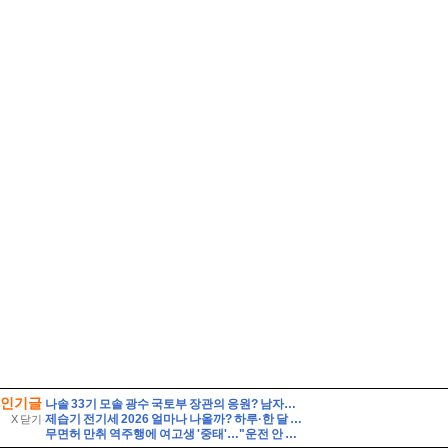
인기글
나솔 33기 모솔 광수 국토부 장관의 응원? 남자출연자 직업 나이 총정리
제습기 전기세 2026 얼마나 나올까? 하루·한 달 전기요금 계산법 총정리
X 닫기
무면허 만취 역주행에 여고생 '중태'…"운전 안 했다" 거짓말 뒤집은 CCTV 입수