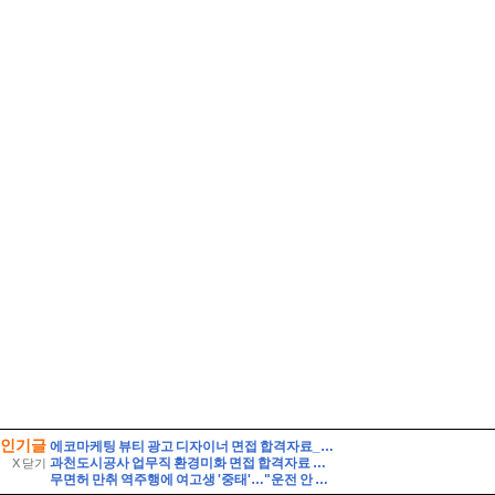
인기글
에코마케팅 뷰티 광고 디자이너 면접 합격자료_1 자기소개 스크립트 및 실제 면접 합격 답안
과천도시공사 업무직 환경미화 면접 합격자료 자기소개 스크립트 및 실제 면접 합격 답안
X 닫기
무면허 만취 역주행에 여고생 '중태'…"운전 안 했다" 거짓말 뒤집은 CCTV 입수