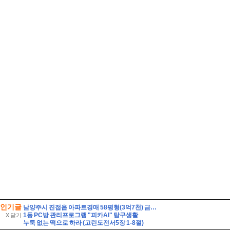
인기글
남양주시 진접읍 아파트경매 58평형(3억7천) 금곡리 해밀초등학교인근 신영지웰 10층 유찰2회 급매시세 남양주진접신영지웰아파트 부동산경매 매매
1등 PC방 관리프로그램 "피카AI" 탐구생활
X 닫기
누룩 없는 떡으로 하라 (고린도전서5장 1-8절)