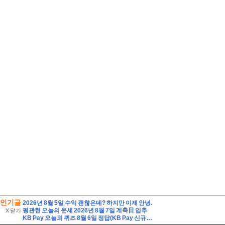
인기글
2026년 8월 5일 수익 괜찮은데? 하지만 이제 안녕.
평관헌 오늘의 운세 2026년 8월 7일 계축日 입추
X 닫기
KB Pay 오늘의 퀴즈 8월 6일 정답(KB Pay 신규서비스 '깨비로또' 2회차의 1등 당첨금은 얼마일까요?)