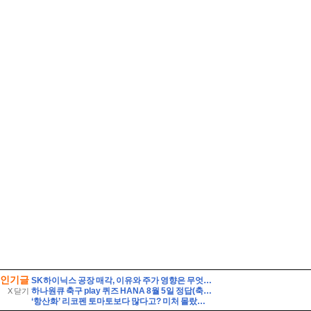
인기글
SK하이닉스 공장 매각, 이유와 주가 영향은 무엇일까? 투자자가 먼저 볼 기준
하나원큐 축구 play 퀴즈 HANA 8월 5일 정답(축구 경기장에서 감독, 코칭스태프와 교체 선수들이 앉아 있는 공간을 무엇이라고 할까요?)
X 닫기
‘항산화’ 리코펜 토마토보다 많다고? 미처 몰랐던 수박의 건강 효능