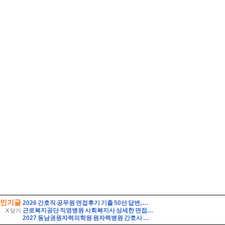
인기글
2026 간호직 공무원 면접후기 기출 50선 답변, 실제 면접 8인의 후기 - 해피썸
근로복지공단 직영병원 사회복지사 상세한 면접후기 7명 및 기출질문 기관 직무상식 정리 [근로복지공단 병원 사회복지사 면접]
X 닫기
2027 동남권원자력의학원 원자력병원 간호사 자소서 면접] 동남권원자력의학원 원자력병원 자소서 기반 면접 30문항과 모범답변, 임상 현장 및 면접 대비 필수 핵심용어 30선 - p