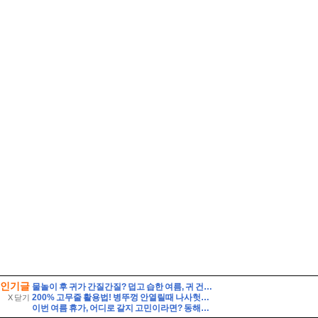
인기글
물놀이 후 귀가 간질간질? 덥고 습한 여름, 귀 건강 지키는 법
200% 고무줄 활용법! 병뚜껑 안열릴때 나사헛돌때 논슬립옷걸이 전선정리 사용 팁
X 닫기
이번 여름 휴가, 어디로 갈지 고민이라면? 동해안 해수욕장 개폐장 일정 지금 바로 확인해 보세요!