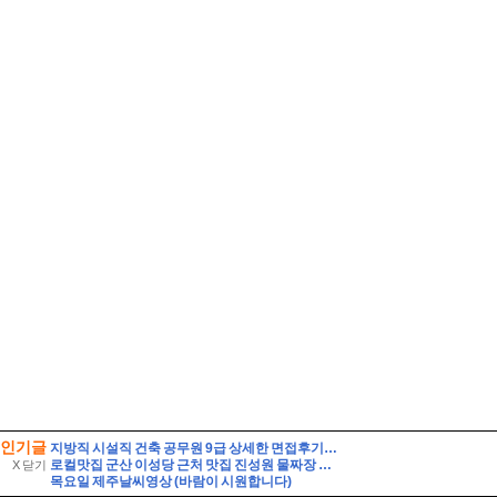
인기글
지방직 시설직 건축 공무원 9급 상세한 면접후기 및 기출 질문답변, 건축직 필수 정보 직무상식 정리 [시설직 건축직 공무원 면접]
로컬맛집 군산 이성당 근처 맛집 진성원 물짜장 솔직후기, 경암동 철길마을 근처가 더 맞다.
X 닫기
목요일 제주날씨영상 (바람이 시원합니다)