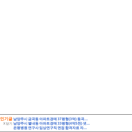
인기글
남양주시 금곡동 아파트경매 37평형(3억) 동곡초등학교인근 금곡GS 6층 유찰1회 남양주금곡지에스아파트 부동산경매 매매
남양주시 별내동 아파트경매 33평형(4억5천) 샛별초등학교인근 별내푸르지오 20층 유찰1회 남양주별내푸르지오아파트 법원경매 매매
X 닫기
은평병원 연구사 임상연구직 면접 합격자료 자기소개 스크립트 및 실제 면접 합격 답안