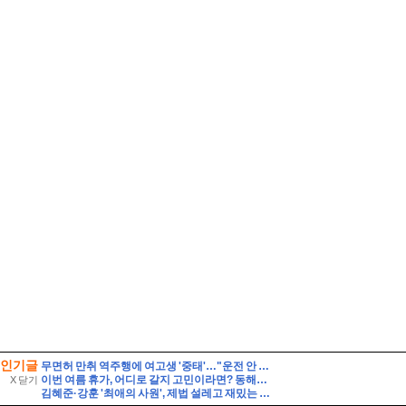
인기글
무면허 만취 역주행에 여고생 '중태'…"운전 안 했다" 거짓말 뒤집은 CCTV 입수
이번 여름 휴가, 어디로 갈지 고민이라면? 동해안 해수욕장 개폐장 일정 지금 바로 확인해 보세요!
X 닫기
김혜준·강훈 '최애의 사원', 제법 설레고 재밌는 덕질 로맨스