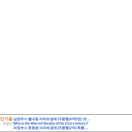
인기글
남양주시 별내동 아파트경매 33평형(4억5천) 샛별초등학교인근 별내푸르지오 20층 유찰1회 남양주별내푸르지오아파트 법원경매 매매
Who is the Warren Beatty of the 21st century?
X 닫기
의정부시 호원동 아파트경매 25평형(2억) 회룡역인근 신원아파트 14층 유찰1회 의정부호원동신원아파트 법원경매 매매