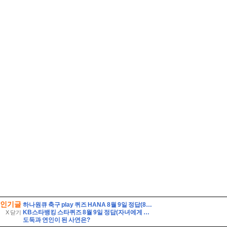
인기글
하나원큐 축구 play 퀴즈 HANA 8월 9일 정답(8월 8일(토), K리그1, 2 소속 14팀이 펼친 경기는 총 몇 경기일까요?)
KB스타뱅킹 스타퀴즈 8월 9일 정답(자녀에게 증여 후 납부할 세액이 없더라도 가급적이면 신고를 해두는 것이 좋다)
X 닫기
도둑과 연인이 된 사연은?