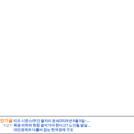
인기글
리즈 시몬스/주간 별자리 운세/2026년 8월 9일~8월 15일/천칭·전갈·사수·염소자리
폭염 피하려 한참 걸어가야 한다고? 노인들 발길 막는 ‘무더위쉼터’ 실태
X 닫기
대만경제와 다를바 없는 한국경제 구조