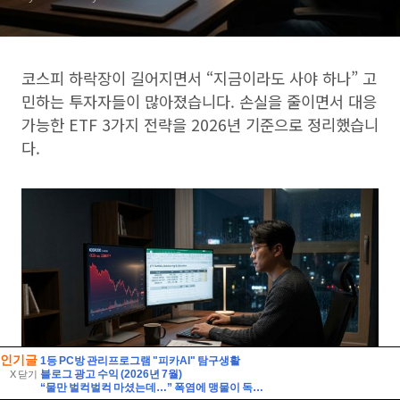
인기글
1등 PC방 관리프로그램 "피카AI" 탐구생활
블로그 광고 수익 (2026년 7월)
X 닫기
“물만 벌컥벌컥 마셨는데…” 폭염에 맹물이 독이 되는 이유