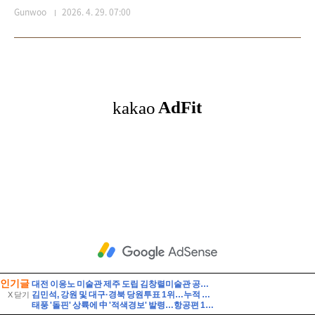
인기글
대전 이응노 미술관 제주 도립 김창렬미술관 공동기획 이응노김창열 대전산책로 한밭수목원 산책
김민석, 강원 및 대구·경북 당원투표 1위…누적 합산1.45%P차 박빙
X 닫기
태풍 '돌핀' 상륙에 中 '적색경보' 발령…항공편 1300편 취소