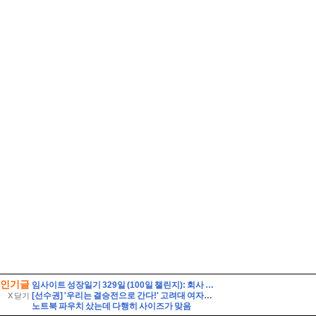
인기글
임사이트 성장일기 329일 (100일 챌린지): 회사 서류 뭉치 잃어버림
[선수권] '우리는 결승전으로 간다!' 고려대 여자축구부, 위덕대에 2-0 승리.
X 닫기
노트북 파우치 샀는데 다행히 사이즈가 맞음