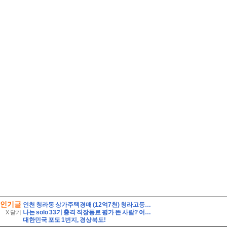
인기글
인천 청라동 상가주택경매 (12억7천) 청라고등학교인근 대지86평 건물129평 3층 다가구 근린주택 유찰1회 인천청라상가주택 법원경매 매매
나는 solo 33기 충격 직장동료 평가 뜬 사람? 여자출연자 나이 직업
X 닫기
대한민국 포도 1번지, 경상북도!