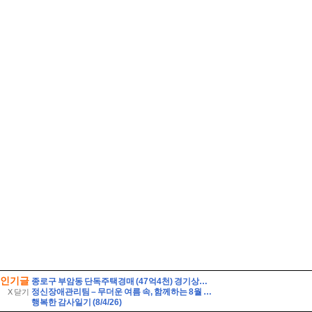
인기글
종로구 부암동 단독주택경매 (47억4천) 경기상고인근 대지260평 건물60평 2층주택 유찰1회 종로구부암동단독주택 부동산경매 매물건
정신장애관리팀 – 무더운 여름 속, 함께하는 8월 이야기
X 닫기
행복한 감사일기 (8/4/26)