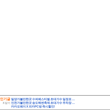
인기글
밀양가볼만한곳 수퍼페스티벌 초대가수 일정표 셔틀버스 주차장 여행
인천가볼만한곳 송도해변축제 초대가수 주차장 연수구 여행
X 닫기
카카오페이 X 피카PC방 즉시할인!