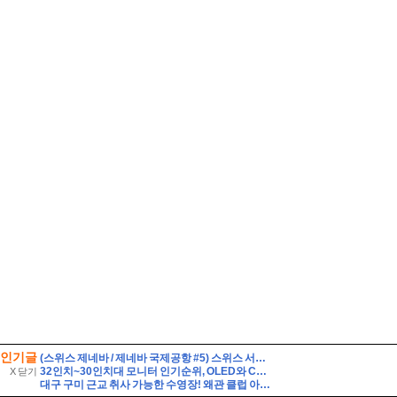
인기글
(스위스 제네바 / 제네바 국제공항 #5) 스위스 서부의 중심공항. 스위스와 몽블랑으로 가는 관문. 제네바 국제공항 Genève Aéroport, GVA
32인치~30인치대 모니터 인기순위, OLED와 C타입 단자 알아둘점?
X 닫기
대구 구미 근교 취사 가능한 수영장! 왜관 클럽 아이리스 아쿠아 솔직 방문기 (준비물·꿀팁 총정리)