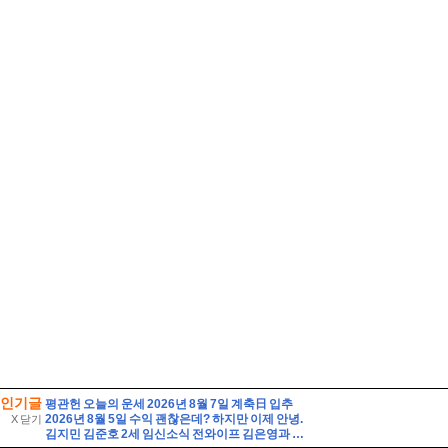
인기글
평관헌 오늘의 운세 2026년 8월 7일 계축日 입추
2026년 8월 5일 수익 괜찮은데? 하지만 이제 안녕.
X 닫기
김지민 김준호 2세 임신소식 전와이프 김은영과 자녀는?