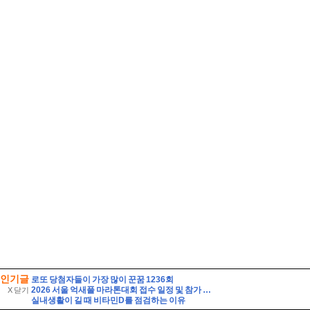
인기글
로또 당첨자들이 가장 많이 꾼꿈 1236회
2026 서울 억새풀 마라톤대회 접수 일정 및 참가 정보
X 닫기
실내생활이 길 때 비타민D를 점검하는 이유