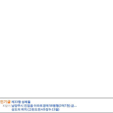
인기글
제33항 성례들
남양주시 진접읍 아파트경매 58평형(3억7천) 금곡리 해밀초등학교인근 신영지웰 10층 유찰2회 급매시세 남양주진접신영지웰아파트 부동산경매 매매
X 닫기
성도의 위치 (고린도전서5장 9-13절)