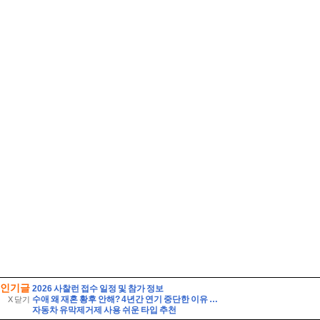
인기글
2026 사찰런 접수 일정 및 참가 정보
수애 왜 재혼 황후 안해? 4년간 연기 중단한 이유 ft 차기작
X 닫기
자동차 유막제거제 사용 쉬운 타입 추천