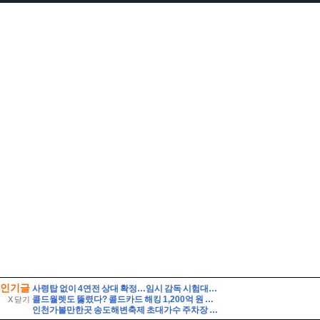
인기글
사령탑 없이 4연전 상대 확정…임시 감독 시험대 / 연합뉴스TV (YonhapnewsTV)
콜드월렛도 뚫렸다? 콜드카드 해킹 1,200억 원 피해와 안전한 대응법
X 닫기
인천가볼만한곳 송도해변축제 초대가수 주차장 연수구 여행