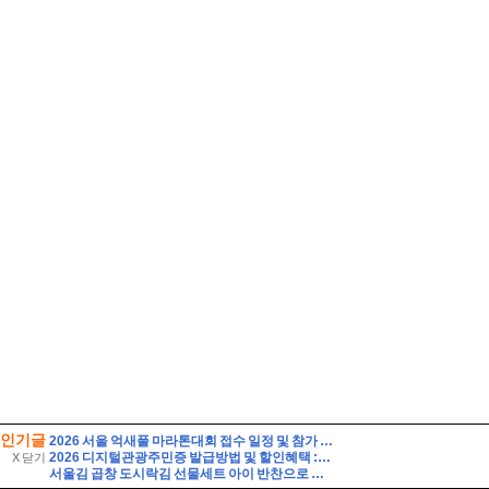
인기글
2026 서울 억새풀 마라톤대회 접수 일정 및 참가 정보
2026 디지털관광주민증 발급방법 및 할인혜택 :: 영동 가성비 여행 (영동 와인터널 및 레인보우 힐링센터 입장료 할인 등)
X 닫기
서울김 곱창 도시락김 선물세트 아이 반찬으로 선택한 솔직한 맛 비교