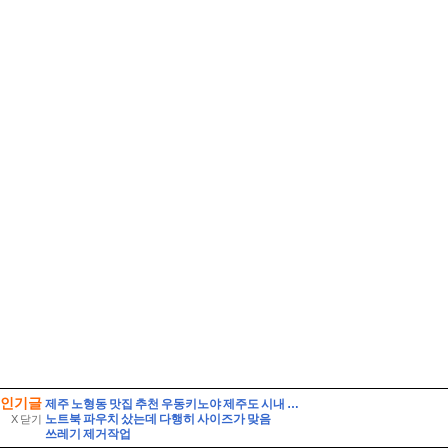
인기글
제주 노형동 맛집 추천 우동키노야 제주도 시내 우동 맛집
노트북 파우치 샀는데 다행히 사이즈가 맞음
X 닫기
쓰레기 제거작업