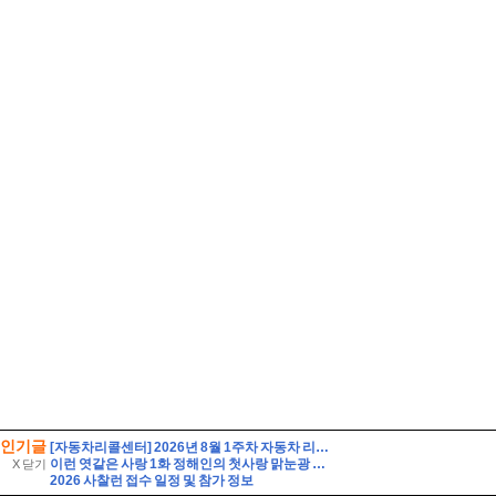
인기글
[자동차리콜센터] 2026년 8월 1주차 자동차 리콜 및 무상 수리 안내
이런 엿같은 사랑 1화 정해인의 첫사랑 맑눈광 하영 누구였냐고 나는?
X 닫기
2026 사찰런 접수 일정 및 참가 정보