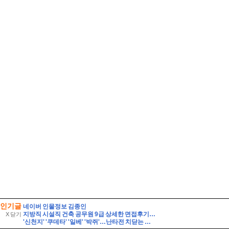
인기글
네이버 인물정보 김종인
지방직 시설직 건축 공무원 9급 상세한 면접후기 및 기출 질문답변, 건축직 필수 정보 직무상식 정리 [시설직 건축직 공무원 면접]
X 닫기
'신천지' '쿠데타' '일베' '박쥐'…난타전 치닫는 민주당 전당대회