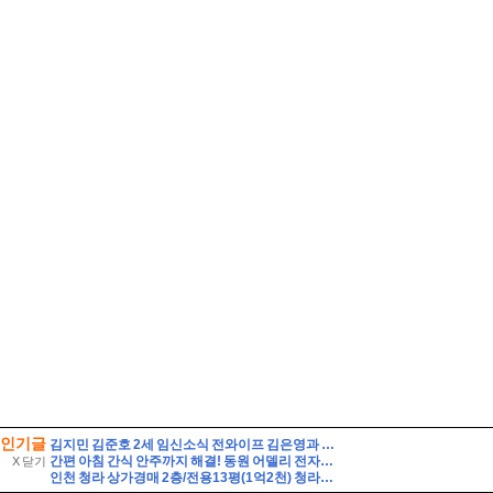
인기글
김지민 김준호 2세 임신소식 전와이프 김은영과 자녀는?
간편 아침 간식 안주까지 해결! 동원 어델리 전자레인지 40초면 끝
X 닫기
인천 청라 상가경매 2층/전용13평(1억2천) 청라3동행정복지센터인근 청라레이크봄 2층 미용실점포상가 유찰3회 인천청라상가 법원경매 매물건]