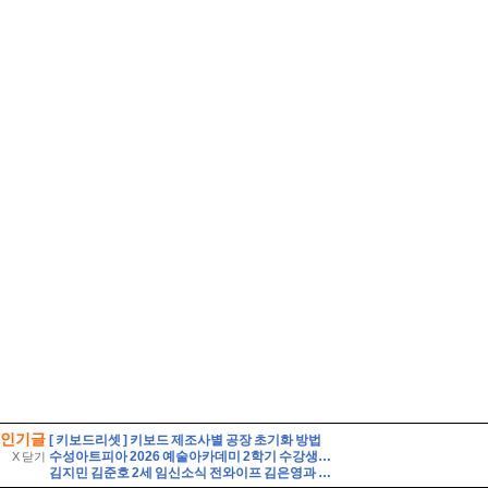
인기글
[ 키보드리셋 ] 키보드 제조사별 공장 초기화 방법
수성아트피아 2026 예술아카데미 2학기 수강생 모집
X 닫기
김지민 김준호 2세 임신소식 전와이프 김은영과 자녀는?