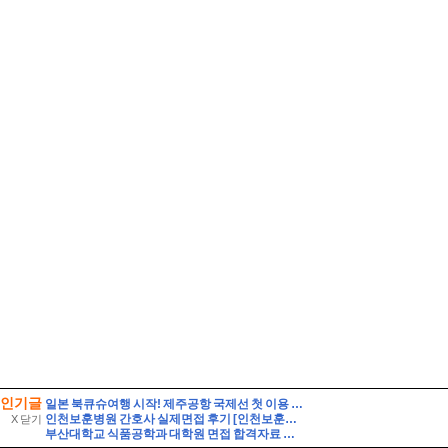
인기글
일본 북큐슈여행 시작! 제주공항 국제선 첫 이용 후기, 출국 준비부터 바이오정보 등록까지
인천보훈병원 간호사 실제면접 후기 [인천보훈병원 간호사 면접 기출 및 모범 답변 60선과 인천보훈병원 간호사 면접 지원 8인의 후기] 필수 직무상식 및 정보 30선 수록 - Hap
X 닫기
부산대학교 식품공학과 대학원 면접 합격자료 자기소개 스크립트 및 실제 면접 합격 답안 - pics