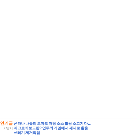
인기글
폰타나 나폴리 토마토 저당 소스 활용 소고기 다짐육 파스타 레시피 유기농 통밀면 삶는 시간 꿀팁
매크로키보드란? 업무와 게임에서 제대로 활용
X 닫기
쓰레기 제거작업