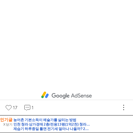
인기글
농어촌 기본소득이 예술가를 살리는 방법
인천 청라 상가경매 2층/전용13평(1억2천) 청라3동행정복지센터인근 청라레이크봄 2층 미용실점포상가 유찰3회 인천청라상가 법원경매 매물건]
X 닫기
제습기 하루종일 틀면 전기세 얼마나 나올까? 24시간 사용 전기요금 계산법 7가지