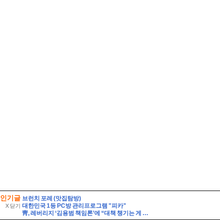
인기글
브런치 포레 (맛집탐방)
대한민국 1등 PC방 관리프로그램 "피카"
X 닫기
靑, 레버리지 ‘김용범 책임론’에 “대책 챙기는 게 더 중요”