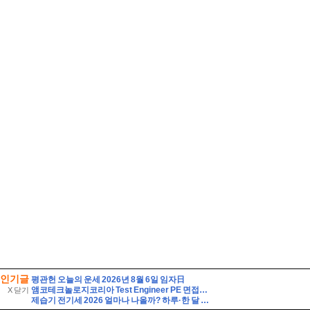
인기글
평관헌 오늘의 운세 2026년 8월 6일 임자日
앰코테크놀로지코리아 Test Engineer PE 면접후기 기출 50선 답변, 상세한 면접 8인의 후기 - happy23
X 닫기
제습기 전기세 2026 얼마나 나올까? 하루·한 달 전기요금 계산법 총정리