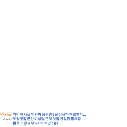
인기글
지방직 시설직 건축 공무원 9급 상세한 면접후기 및 기출 질문답변, 건축직 필수 정보 직무상식 정리 [시설직 건축직 공무원 면접]
로컬맛집 군산 이성당 근처 맛집 진성원 물짜장 솔직후기, 경암동 철길마을 근처가 더 맞다.
X 닫기
블로그 광고 수익 (2026년 7월)