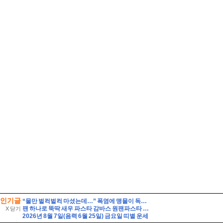
인기글
“물만 벌컥벌컥 마셨는데…” 폭염에 맹물이 독이 되는 이유
팬 하나로 뚝딱 새우 파스타 감바스 원팬파스타 만들기
X 닫기
2026년 8월 7일(음력 6월 25일) 금요일 띠별 운세