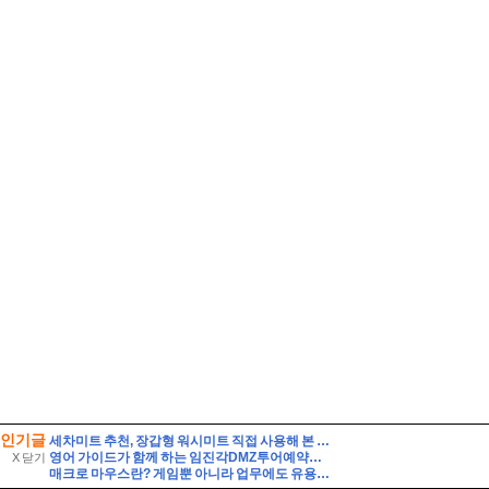
인기글
세차미트 추천, 장갑형 워시미트 직접 사용해 본 후기
영어 가이드가 함께 하는 임진각DMZ투어예약후기 외국인관광추천해요
X 닫기
매크로 마우스란? 게임뿐 아니라 업무에도 유용한 활용